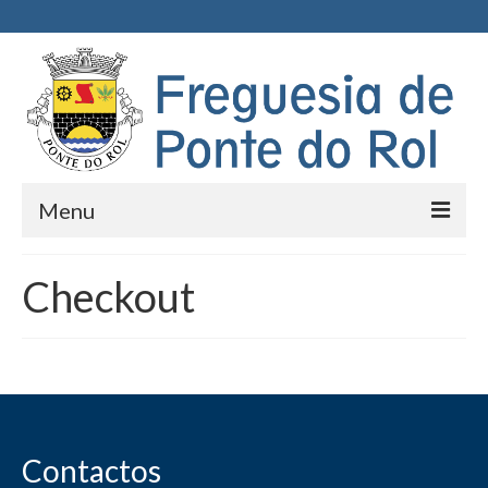
Menu
Início
Checkout
Junta de Freguesia
Executivo
Assembleia de Freguesia
Documentos
Contactos