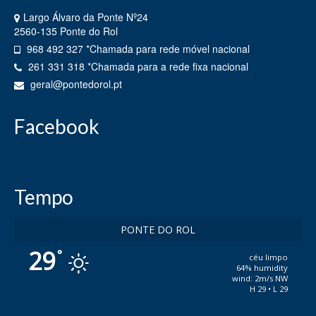
Plano de Atividades e Relatório de
Largo Álvaro da Ponte Nº24
Contas
2560-135 Ponte do Rol
Atas da Assembleia de Freguesia
968 492 327 *Chamada para rede móvel nacional
261 331 318 *Chamada para a rede fixa nacional
Taxas
geral@pontedorol.pt
Avisos / Comunicados / Editais
Facebook
Regulamentos
Subvenções
História da Terra
Tempo
Símbolos Heráldicos
PONTE DO ROL
Geminação
29
°
céu limpo
64% humidity
Serviços
wind: 2m/s NW
H 29 • L 29
Pedido de Atestados