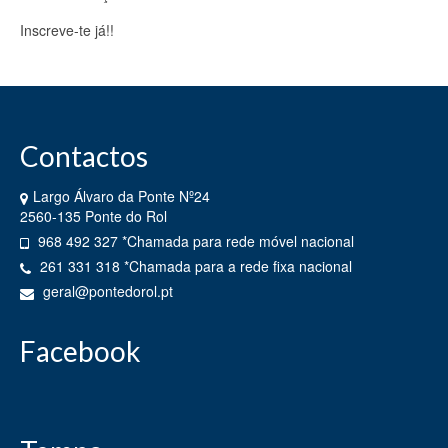
Recenseamento
Inscreve-te já!!
Registo de Canídeos e Gatídeos
CTT
Contactos
Associativismo
Associações
Largo Álvaro da Ponte Nº24
2560-135 Ponte do Rol
Jornal “A Ponte”
968 492 327 *Chamada para rede móvel nacional
261 331 318 *Chamada para a rede fixa nacional
Atualidades
geral@pontedorol.pt
Atividades / Obras
Facebook
Notícias
Eventos
Contactos