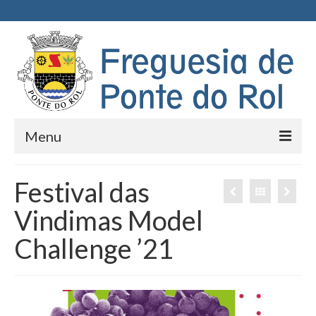
Menu
Início
Festival das
Junta de Freguesia
Vindimas Model
Executivo
Challenge ’21
Assembleia de Freguesia
Documentos