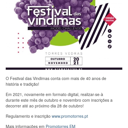
Plano de Atividades e Relatório de
Contas
Atas da Assembleia de Freguesia
Taxas
Avisos / Comunicados / Editais
Regulamentos
Subvenções
História da Terra
O Festival das Vindimas conta com mais de 40 anos de
história e tradição!
Símbolos Heráldicos
Em 2021, novamente em formato digital, realizar-se-à
durante este mês de outubro e novembro com inscrições a
Geminação
decorrer até ao próximo dia 28 de outubro!
Serviços
Regulamento e inscrição
www.promotorres.pt
Pedido de Atestados
Mais informações em
Promotorres EM