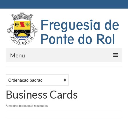
Menu
Início
Junta de Freguesia
Business Cards
Executivo
Assembleia de Freguesia
A mostrar todos os 2 resultados
Documentos