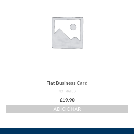
Recenseamento
Registo de Canídeos e Gatídeos
CTT
Associativismo
Associações
Jornal “A Ponte”
Atualidades
Flat Business Card
NOT RATED
Atividades / Obras
£
19.98
Notícias
ADICIONAR
Eventos
Contactos