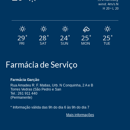
wind: 4m/s N
H 20 • L 20
29
28
24
25
25
°
°
°
°
°
FRI
SAT
SUN
MON
TUE
Farmácia de Serviço