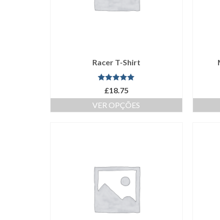
Racer T-Shirt
Avaliação
£
18.75
5.00
de 5
VER OPÇÕES