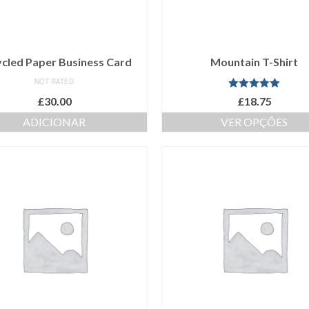
cled Paper Business Card
Mountain T-Shirt
NOT RATED
Avaliação
£
30.00
£
18.75
5.00
de 5
ADICIONAR
VER OPÇÕES