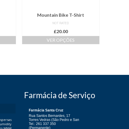
Mountain Bike T-Shirt
NOT RATED
£
20.00
VER OPÇÕES
Farmácia de Serviço
ispersas
umidity
m/s WNW