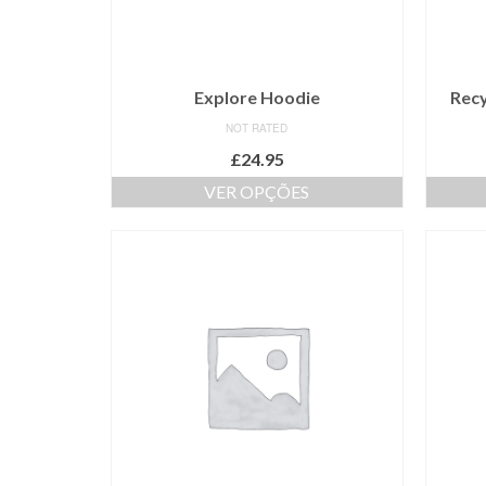
Explore Hoodie
Recy
NOT RATED
£
24.95
VER OPÇÕES