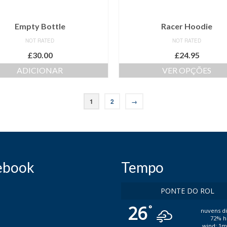
Empty Bottle
Racer Hoodie
NOT RATED
NOT RATED
£
30.00
£
24.95
ADICIONAR
VER OPÇÕES
1
2
→
ebook
Tempo
PONTE DO ROL
26
°
nuvens d
72% h
wind: 1