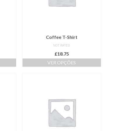
Coffee T-Shirt
NOT RATED
£
18.75
VER OPÇÕES