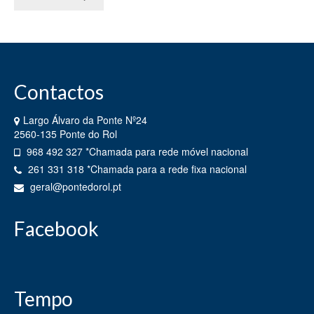
Plano de Atividades e Relatório de
Contas
Atas da Assembleia de Freguesia
Taxas
Contactos
Avisos / Comunicados / Editais
Largo Álvaro da Ponte Nº24
Regulamentos
2560-135 Ponte do Rol
968 492 327 *Chamada para rede móvel nacional
Subvenções
261 331 318 *Chamada para a rede fixa nacional
geral@pontedorol.pt
História da Terra
Símbolos Heráldicos
Facebook
Geminação
Serviços
Tempo
Pedido de Atestados