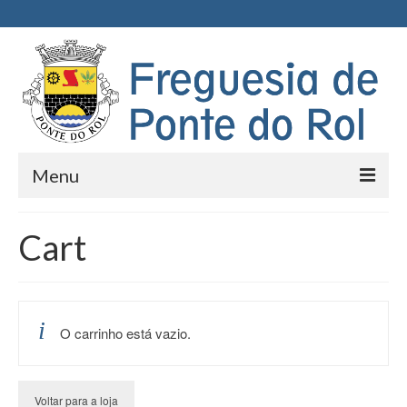
Menu
Início
Cart
Junta de Freguesia
Executivo
O carrinho está vazio.
Assembleia de Freguesia
Documentos
Voltar para a loja